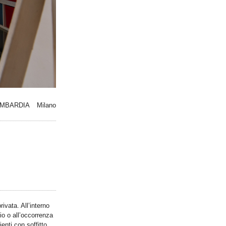
MBARDIA
Milano
vata. All’interno
io o all’occorrenza
enti con soffitto