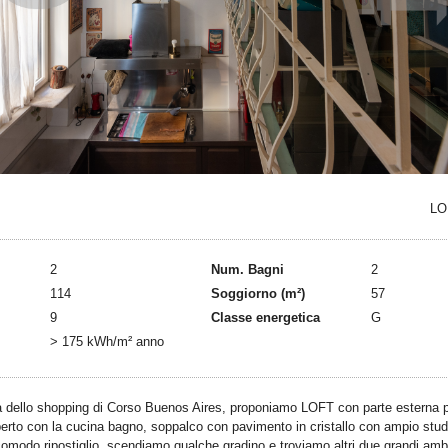
LO
2
Num. Bagni
2
114
Soggiorno (m²)
57
9
Classe energetica
G
> 175 kWh/m² anno
a dello shopping di Corso Buenos Aires, proponiamo LOFT con parte esterna pri
aperto con la cucina bagno, soppalco con pavimento in cristallo con ampio stud
omodo ripostiglio, scendiamo qualche gradino e troviamo altri due grandi ambi