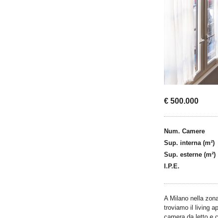
€ 500.000
Num. Camere
Sup. interna (m²)
Sup. esterne (m²)
I.P.E.
A Milano nella zon
troviamo il living 
camera da letto e c