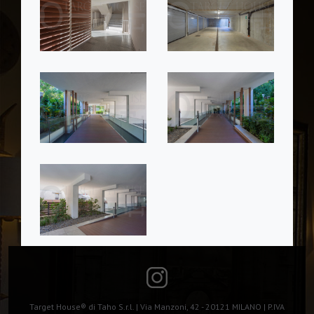
Target House® di Taho S.r.l. | Via Manzoni, 42 - 20121 MILANO | P.IVA