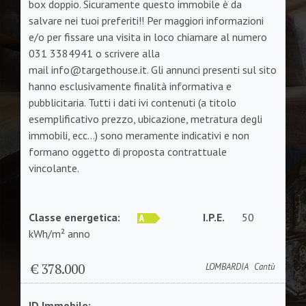
box doppio. Sicuramente questo immobile è da
salvare nei tuoi preferiti!! Per maggiori informazioni
e/o per fissare una visita in loco chiamare al numero
031 3384941 o scrivere alla
mail
info@targethouse.it
. Gli annunci presenti sul sito
hanno esclusivamente finalità informativa e
pubblicitaria. Tutti i dati ivi contenuti (a titolo
esemplificativo prezzo, ubicazione, metratura degli
immobili, ecc…) sono meramente indicativi e non
formano oggetto di proposta contrattuale
vincolante.
Classe energetica:
I.P.E.
50
A +++
kWh/m² anno
€ 378.000
LOMBARDIA
Cantù
ID Immobile: